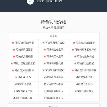
支持热门游戏开挂报警
特色功能介绍
精益求精 注重细节
云桌面
可视化桌面编辑器
可编辑网吧广告位
可自定义快捷图标
可编辑日历显示
可编辑公告显示
可编辑顾客面板样式
可编辑桌面贴图
可编辑天气显示
可自定服务功能
可针对区域设置桌面
可编辑贴图轮播
可编辑动态壁纸
可自定义快捷图标
可编辑促销商品框
可自定当前活动任务
可隐藏win桌面
可编辑机器名显示
可自定侧栏样式
可编辑图片壁纸
每月更新官方模板
可自定个人中心
可编辑自定义文字
可编辑搜索框显示
可编辑下载区显示
不同区域风格不同
可编辑聊天室显示
网吧公告