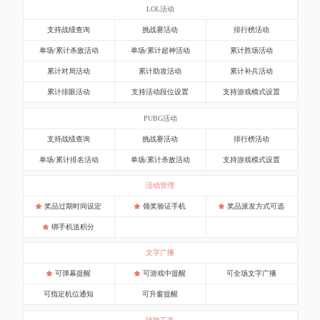
LOL活动
支持战绩查询
挑战赛活动
排行榜活动
单场/累计杀敌活动
单场/累计超神活动
累计胜场活动
累计对局活动
累计助攻活动
累计补兵活动
累计排眼活动
支持活动段位设置
支持游戏模式设置
PUBG活动
支持战绩查询
挑战赛活动
排行榜活动
单场/累计排名活动
单场/累计杀敌活动
支持游戏模式设置
活动管理
奖品过期时间设定
领奖验证手机
奖品派发方式可选
绑手机送积分
文字广播
可弹幕提醒
可游戏中提醒
可全场文字广播
可指定机位通知
可升窗提醒