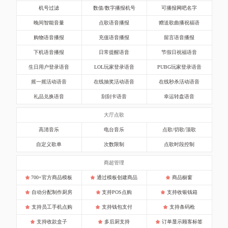
机号过滤
数值/数字播报机号
可播报网吧名字
晚间智能音量
点歌语音播报
赠送歌曲播祝福语
购物语音播报
充值语音播报
留言语音播报
下机语音播报
日常提醒语音
节假日祝福语音
生日用户登录语音
LOL玩家登录语音
PUBG玩家登录语音
摇一摇活动语音
在线抽奖活动语音
在线秒杀活动语音
礼品兑换语音
刮刮卡语音
幸运转盘语音
大厅点歌
高清音乐
电台音乐
点歌/切歌/顶歌
自定义歌单
次数限制
点歌时段控制
商超管理
700+官方商品模板
通过模板创建商品
商品橱窗
自动分配制作厨房
支持POS点购
支持收银钱箱
支持员工手机点购
支持钱包支付
支持条码枪
支持收款盒子
多后厨支持
订单显示顾客标签