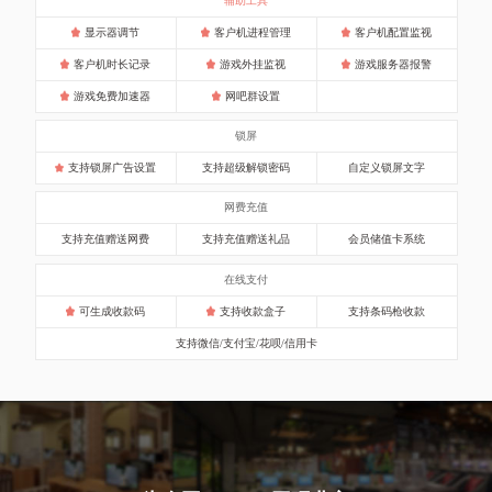
辅助工具
显示器调节
客户机进程管理
客户机配置监视
客户机时长记录
游戏外挂监视
游戏服务器报警
游戏免费加速器
网吧群设置
锁屏
支持锁屏广告设置
支持超级解锁密码
自定义锁屏文字
网费充值
支持充值赠送网费
支持充值赠送礼品
会员储值卡系统
在线支付
可生成收款码
支持收款盒子
支持条码枪收款
支持微信/支付宝/花呗/信用卡