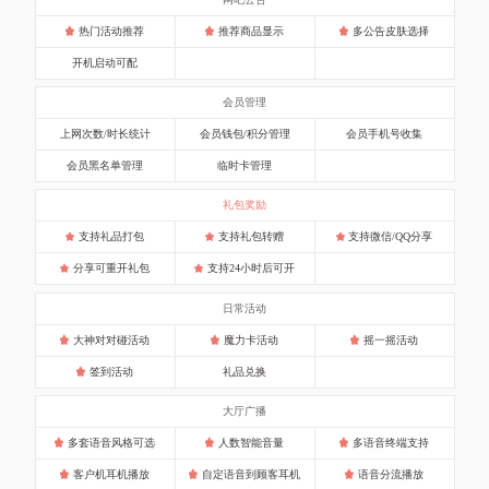
热门活动推荐
推荐商品显示
多公告皮肤选择
开机启动可配
会员管理
上网次数/时长统计
会员钱包/积分管理
会员手机号收集
会员黑名单管理
临时卡管理
礼包奖励
支持礼品打包
支持礼包转赠
支持微信/QQ分享
分享可重开礼包
支持24小时后可开
日常活动
大神对对碰活动
魔力卡活动
摇一摇活动
签到活动
礼品兑换
大厅广播
多套语音风格可选
人数智能音量
多语音终端支持
客户机耳机播放
自定语音到顾客耳机
语音分流播放