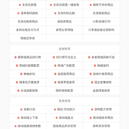
支持后厨显
支持后厨显一键派单
顾客可评价商品
退单密码授权
支持扫码点购
支持固装商品
支持自制类商品
虚拟类商品
小票/标签打印
多种在线支付方式
多吧台管理端
订单退款验证授权码
智能交班表
促销管理
顾客端商品排行榜
排行榜可自定义
多套商城风格可选
商城封面图配置
商城广告配置
购物返利
购物折扣
桌面推荐商品
游戏中推荐商品
顾客机升窗推荐
锁屏界面推荐
固定套餐销售
自选搭配销售
限时销售配置
桌面弹幕推荐
库房管理
采购计划
现结/月结统计
原料配方管理
移动端上下架
移动端盘点
移动端发布商品
移动端查阅销售数
固装商品库存管理
原料库存管理