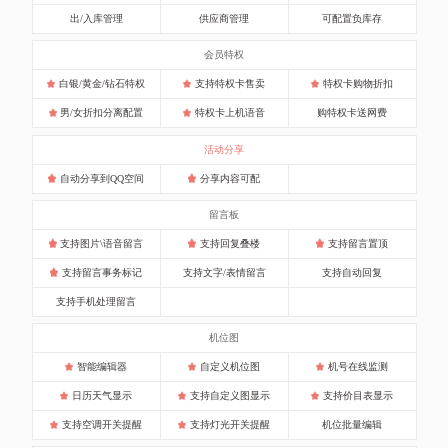
出/入库管理
供应商管理
可配置负库存
会员特权
白银/黄金/钻石特权
支持特权卡售卖
特权卡购物折扣
男/女折扣分离配置
特权卡上机语音
购特权卡送网费
活动分享
自动分享到QQ空间
分享内容可配
留言板
支持图片\语音留言
支持回复叠楼
支持留言置顶
支持留言事务标记
支持文字/表情留言
支持自动回复
支持手机处理留言
机位图
智能编辑器
自定义机位图
机号在线监测
日历天气显示
支持自定义图显示
支持价目表显示
支持空调开关提醒
支持灯光开关提醒
机位批量编辑